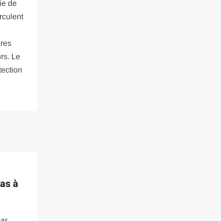
ie de
rculent
ures
urs. Le
tection
pas à
par