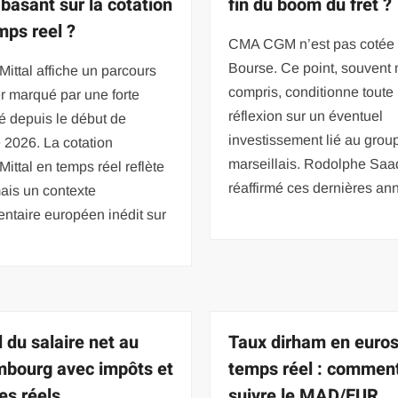
 basant sur la cotation
fin du boom du fret ?
mps reel ?
CMA CGM n’est pas cotée
Bourse. Ce point, souvent
Mittal affiche un parcours
compris, conditionne toute
r marqué par une forte
réflexion sur un éventuel
ité depuis le début de
investissement lié au grou
 2026. La cotation
marseillais. Rodolphe Saa
Mittal en temps réel reflète
réaffirmé ces dernières an
ais un contexte
ntaire européen inédit sur
l du salaire net au
Taux dirham en euros
bourg avec impôts et
temps réel : commen
es réels
suivre le MAD/EUR