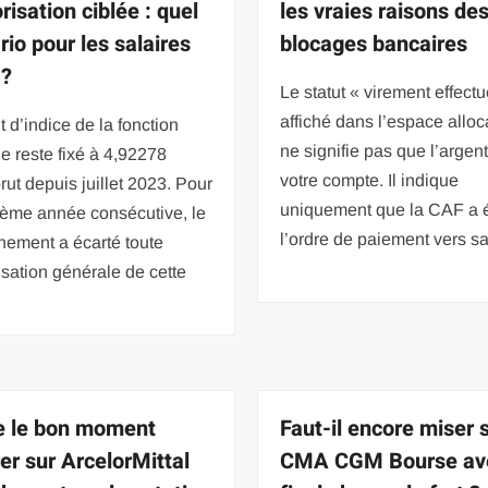
risation ciblée : quel
les vraies raisons de
rio pour les salaires
blocages bancaires
 ?
Le statut « virement effectu
affiché dans l’espace alloc
t d’indice de la fonction
ne signifie pas que l’argent
e reste fixé à 4,92278
votre compte. Il indique
rut depuis juillet 2023. Pour
uniquement que la CAF a 
sième année consécutive, le
l’ordre de paiement vers s
nement a écarté toute
isation générale de cette
e le bon moment
Faut-il encore miser 
rer sur ArcelorMittal
CMA CGM Bourse ave