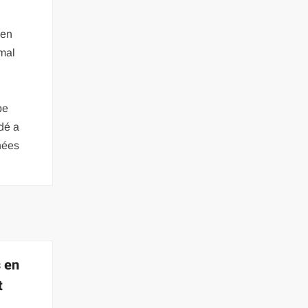
 en
 mal
pe
dé a
nées
 en
t