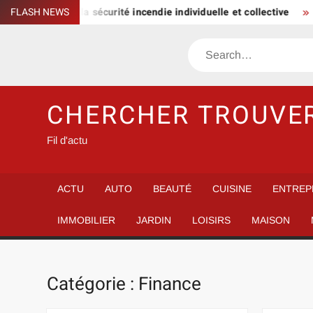
Skip
iel pour la sécurité incendie individuelle et collective
FLASH NEWS
Le cou
to
content
Search
CHERCHER TROUVE
Fil d'actu
ACTU
AUTO
BEAUTÉ
CUISINE
ENTREP
IMMOBILIER
JARDIN
LOISIRS
MAISON
Catégorie :
Finance