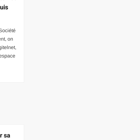
uis
 Société
nt, on
itelnet,
 espace
er sa