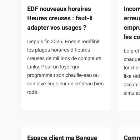
EDF nouveaux horaires
Incon
Heures creuses : faut-il
erreu
adapter vos usages ?
empru
les c
Depuis fin 2025, Enedis redéfinit
les plages horaires d’heures
Le prêt
creuses de millions de compteurs
chaque
Linky. Pour un foyer qui
fonctio
programmait son chauffe-eau ou
fixe ré
son lave-linge sur un créneau bien
accumul
rodé,
simulat
Espace client ma Banque
Comme