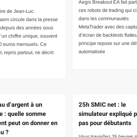
Aegis Breakout EA fait part
ces robots de trading qui ci
ire de Jean-Luc
dans les communautés
ann circule dans la presse
MetaTrader avec des capt
 depuis des années sous
d’écran de backtests flatte
’un chiffre unique, souvent
principe repose sur une dé
0 euros mensuels. Ce
automatisée
, repris partout, ne décrit
u d’argent à un
25h SMIC net : le
e : quelle somme
simulateur expliqué 
ent peut on donner en
pas pour débutants
u ?
Vous travaillez 25 heures 