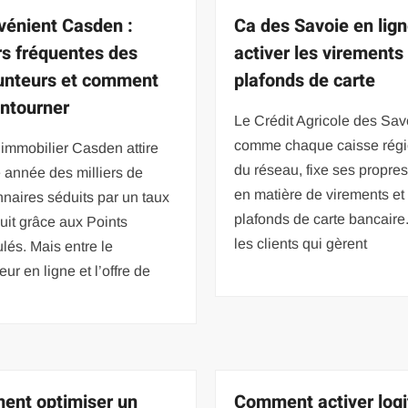
vénient Casden :
Ca des Savoie en lign
rs fréquentes des
activer les virements
nteurs et comment
plafonds de carte
ontourner
Le Crédit Agricole des Sav
comme chaque caisse régi
 immobilier Casden attire
du réseau, fixe ses propres
 année des milliers de
en matière de virements et
nnaires séduits par un taux
plafonds de carte bancaire
duit grâce aux Points
les clients qui gèrent
és. Mais entre le
eur en ligne et l’offre de
nt optimiser un
Comment activer logi