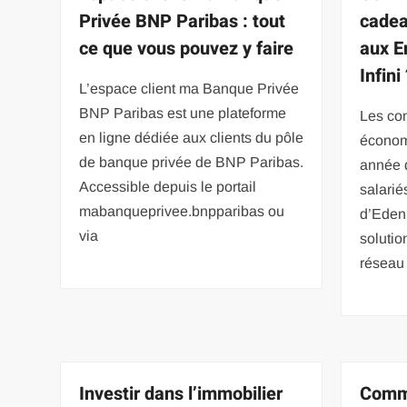
Privée BNP Paribas : tout
cadea
ce que vous pouvez y faire
aux E
Infini
L’espace client ma Banque Privée
BNP Paribas est une plateforme
Les com
en ligne dédiée aux clients du pôle
économ
de banque privée de BNP Paribas.
année d
Accessible depuis le portail
salarié
mabanqueprivee.bnpparibas ou
d’Edenr
via
solutio
réseau
Investir dans l’immobilier
Comme