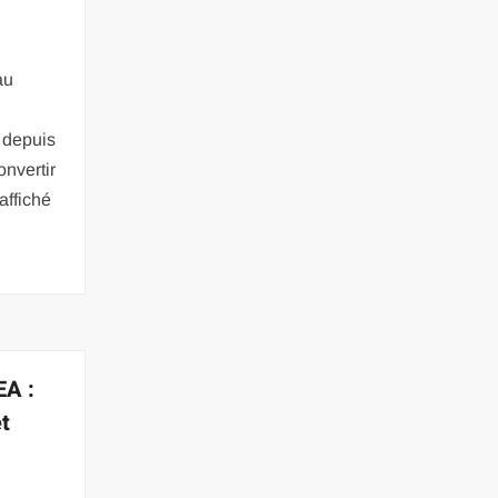
au
 depuis
onvertir
affiché
EA :
et