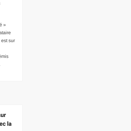
s
é »
ataire
 est sur
émis
a
sur
c la