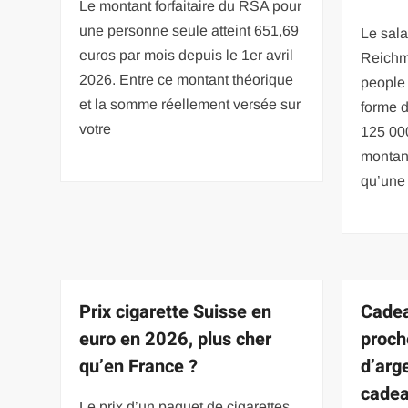
Le montant forfaitaire du RSA pour
une personne seule atteint 651,69
Le sala
euros par mois depuis le 1er avril
Reichm
2026. Entre ce montant théorique
people
et la somme réellement versée sur
forme d
votre
125 00
montant
qu’une
Prix cigarette Suisse en
Cadea
euro en 2026, plus cher
proch
qu’en France ?
d’arg
cadea
Le prix d’un paquet de cigarettes