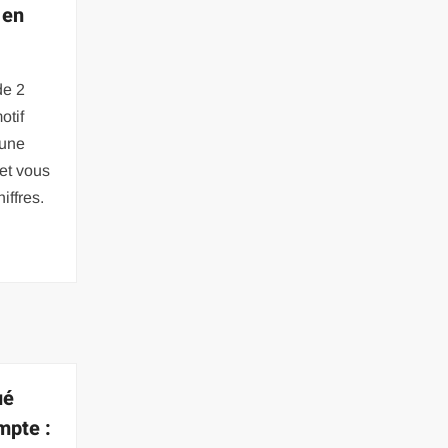
 en
de 2
otif
 une
net vous
iffres.
ué
mpte :