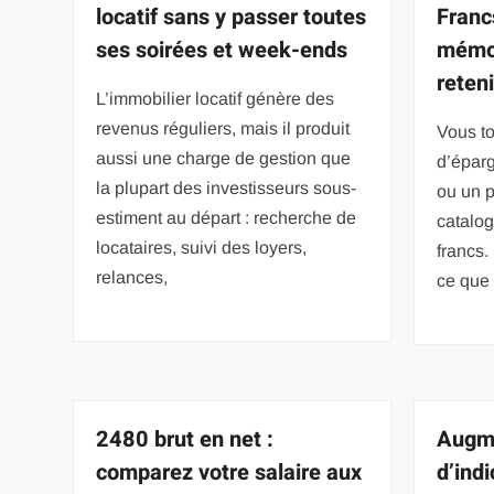
locatif sans y passer toutes
Franc
ses soirées et week-ends
mémot
reteni
L’immobilier locatif génère des
revenus réguliers, mais il produit
Vous to
aussi une charge de gestion que
d’éparg
la plupart des investisseurs sous-
ou un p
estiment au départ : recherche de
catalog
locataires, suivi des loyers,
francs.
relances,
ce que
2480 brut en net :
Augme
comparez votre salaire aux
d’ind