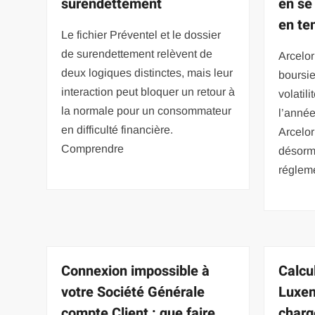
surendettement
en se
en te
Le fichier Préventel et le dossier
de surendettement relèvent de
Arcelor
deux logiques distinctes, mais leur
boursie
interaction peut bloquer un retour à
volatil
la normale pour un consommateur
l’année
en difficulté financière.
Arcelor
Comprendre
désorm
régleme
Connexion impossible à
Calcu
votre Société Générale
Luxem
compte Client : que faire
charg