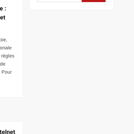
e :
 et
oie,
onale
 règles
 de
. Pour
telnet