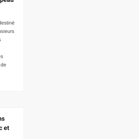
destiné
usieurs
s
es
 de
ns
c et