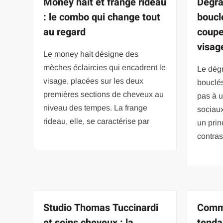
Money hait et frange rideau
Dégra
: le combo qui change tout
boucl
au regard
coupe
visag
Le money hait désigne des
mèches éclaircies qui encadrent le
Le dég
visage, placées sur les deux
bouclé
premières sections de cheveux au
pas à 
niveau des tempes. La frange
sociaux
rideau, elle, se caractérise par
un prin
contra
Studio Thomas Tuccinardi
Comme
et soins cheveux : la
tenda