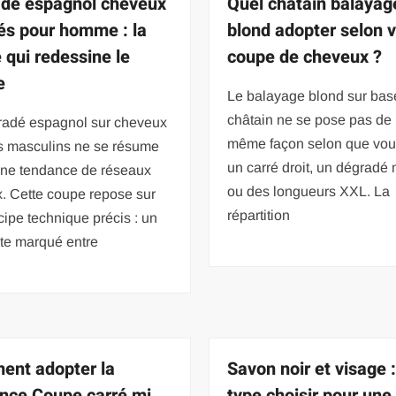
dé espagnol cheveux
Quel chatain balayag
és pour homme : la
blond adopter selon v
 qui redessine le
coupe de cheveux ?
e
Le balayage blond sur bas
châtain ne se pose pas de 
radé espagnol sur cheveux
même façon selon que vou
s masculins ne se résume
un carré droit, un dégradé 
une tendance de réseaux
ou des longueurs XXL. La
. Cette coupe repose sur
répartition
cipe technique précis : un
ste marqué entre
nt adopter la
Savon noir et visage :
nce Coupe carré mi
type choisir pour une