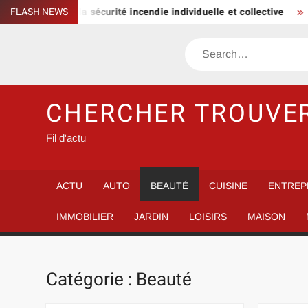
Skip
el pour la sécurité incendie individuelle et collective
FLASH NEWS
Le cou
to
content
Search
CHERCHER TROUVE
Fil d'actu
ACTU
AUTO
BEAUTÉ
CUISINE
ENTREP
IMMOBILIER
JARDIN
LOISIRS
MAISON
Catégorie :
Beauté