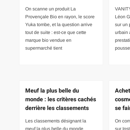
On scanne un produit La
VANITY
Provençale Bio en rayon, le score
Léon Ga
Yuka tombe, et la question arrive
sur un
tout de suite : est-ce que cette
urbain 
marque bio vendue en
prestat
supermarché tient
pousser
Meuf la plus belle du
Achet
monde : les critères cachés
cosmé
derrière les classements
se fai
Les classements désignant la
On com
meuf la plus belle du monde
sur Ins