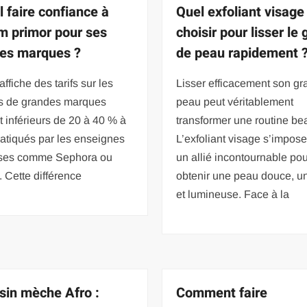
l faire confiance à
Quel exfoliant visage
m primor pour ses
choisir pour lisser le 
es marques ?
de peau rapidement 
affiche des tarifs sur les
Lisser efficacement son gr
s de grandes marques
peau peut véritablement
 inférieurs de 20 à 40 % à
transformer une routine be
atiqués par les enseignes
L’exfoliant visage s’impo
ises comme Sephora ou
un allié incontournable po
 Cette différence
obtenir une peau douce, u
et lumineuse. Face à la
in mèche Afro :
Comment faire